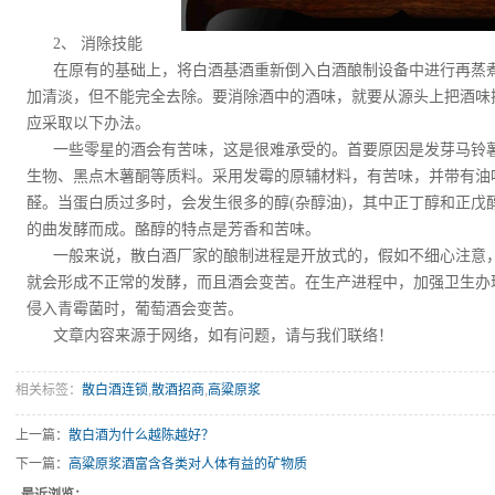
2、 消除技能
在原有的基础上，将白酒基酒重新倒入白酒酿制设备中进行再蒸
加清淡，但不能完全去除。要消除酒中的酒味，就要从源头上把酒味
应采取以下办法。
一些零星的酒会有苦味，这是很难承受的。首要原因是发芽马铃
生物、黑点木薯酮等质料。采用发霉的原辅材料，有苦味，并带有油
醛。当蛋白质过多时，会发生很多的醇(杂醇油)，其中正丁醇和正戊
的曲发酵而成。酪醇的特点是芳香和苦味。
一般来说，散白酒厂家的酿制进程是开放式的，假如不细心注意
就会形成不正常的发酵，而且酒会变苦。在生产进程中，加强卫生办
侵入青霉菌时，葡萄酒会变苦。
文章内容来源于网络，如有问题，请与我们联络！
相关标签：
散白酒连锁
,
散酒招商
,
高粱原浆
上一篇：
散白酒为什么越陈越好？
下一篇：
高粱原浆酒富含各类对人体有益的矿物质