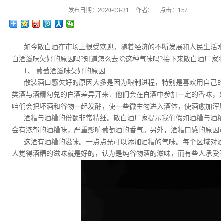
发布日期：
2020-03-31
作者：
点击：
157
如今散白酒在市场上很受欢迎。随着经济的不断发展和人民生活
白酒滋味欠好的原因吗?知道怎么去除这种气味吗?接下来散白酒厂家
1、 葡萄酒滋味欠好的原因
散装酒口感欠好的原因大多是因为酿制进程，特别是喜欢用自己
类酒与酒精勾兑的白酒差异开来，他们会在白酒中参加一定的香味，
咱们会把坏酒和谷物一起发酵，使一些微生物进入酒体，使酒愈加浑
酒糟与酒糟的份额非常精细。散白酒厂家提示我们假如酒糟与酒
会有浓郁的酒糟味，严重影响葡萄酒的香气。另外，酒糟口感的原因
这酒有酒糟的滋味。一点点光可以添加酒糟的气味。每个区域对
人觉得酒糟的滋味就是好的，认为是纯谷物酒的滋味，而有些人承受