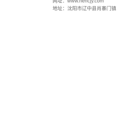
网址：www.nehcjy.com
地址：沈阳市辽中县肖寨门镇