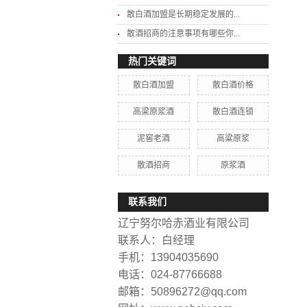
散白酒加盟是长期稳定发展的...
散酒招商的注意事项有哪些你...
热门关键词
散白酒加盟
散白酒价格
高梁原浆酒
散白酒连锁
泥窖老酒
高粱原浆
散酒招商
原浆酒
联系我们
辽宁努尔哈赤酒业有限公司
联系人：白经理
手机：13904035690
电话：024-87766688
邮箱：50896272@qq.com