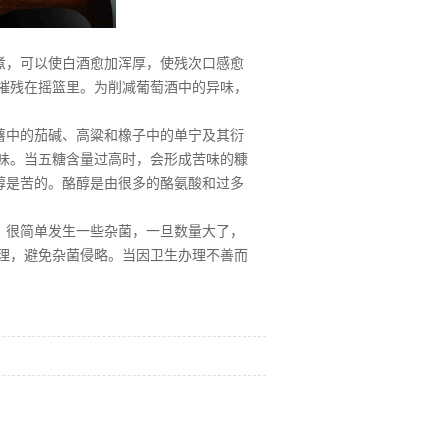
煮，可以使白酒愈加浑厚，使残次口感愈
摧残在摇篮里。为削减葡萄酒中的异味，
薯中的茄碱、高粱和橡子中的单宁及其衍
味。当五糖含量过高时，会形成苦味的糠
醇是苦的。酪醇是由很多的酪氨酸和过多
，很简单发生一些杂菌，一旦数量大了，
理，避免杂菌侵略。当因卫生办理不善而