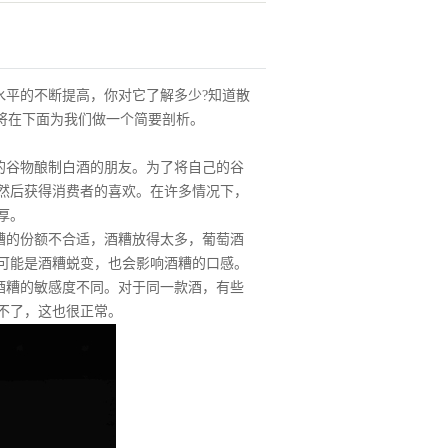
水平的不断提高，你对它了解多少?知道散
将在下面为我们做一个简要剖析。
的谷物酿制白酒的朋友。为了将自己的谷
然后获得消费者的喜欢。在许多情况下，
厚。
糟的份额不合适，酒糟放得太多，葡萄酒
可能是酒糟蜕变，也会影响酒糟的口感。
酒糟的敏感度不同。对于同一款酒，有些
不了，这也很正常。