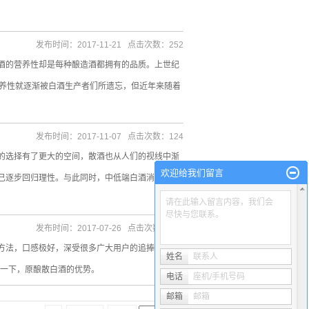
发布时间：2017-11-21 点击次数：252
酒的营养性却是每种酿造酒都拥有的品质。上世纪
营养性就逐渐被白酒生产者们所遗忘，但近年来随着
发布时间：2017-11-07 点击次数：124
的选择有了更大的空间，散酒也从人们的视线中渐
欢迎给我们留言
已逐步回归理性。与此同时，中低端白酒消费趋势
请在此输入留言内容，我们会
尽快与您联系。
发布时间：2017-07-26 点击次数：170
方法，口感极好，深受很多广大用户的追捧。原浆
姓名
联系人
绍一下，原酿散白酒的优势。
电话
座机/手机号码
邮箱
邮箱