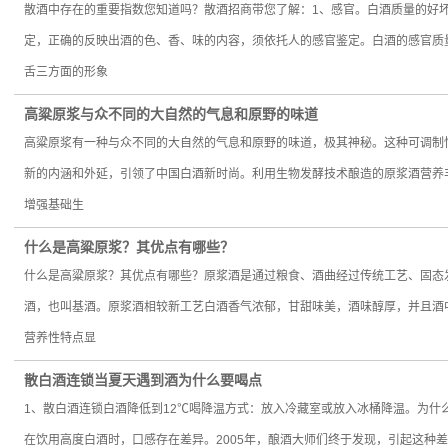
散酒中存在的重要指数您知道吗？散酒招商带您了解：1、感官。白酒质量的好
定，正确的反映出酒的色、香、味的内容，须依托人的感官鉴定。白酒的感官质
舌三方面的形象
高粱原浆与众不同的大自然的气息和原野的味道
高粱原浆有一种与众不同的大自然的气息和原野的味道，极其神秘。这种可调制
新的内涵和外延，引领了中国白酒新时尚。利用生物发酵技术酿造的原浆酒营养
增强基础生
​什么是高粱原浆？其优点有哪些？
什么是高粱原浆？其优点有哪些？原浆酒是通过粮食、酒曲经过传统工艺、固态
酒，也叫基酒。原浆酒相较新工艺白酒香气浓郁，甘甜味美，酒味醇厚，并且酒
营养性特点显
散白酒连锁当夏天遇到酒为什么要喝点
1、散白酒连锁白酒降低到12℃喝降温方式：放入冷藏室或放入冰桶降温。为什
在饮用高度白酒时，口感存在差异。2005年，酿酒大师们终于发现，引起这种