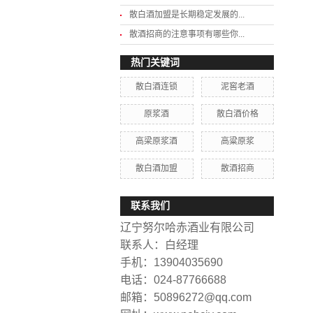
散白酒加盟是长期稳定发展的...
散酒招商的注意事项有哪些你...
热门关键词
散白酒连锁
泥窖老酒
原浆酒
散白酒价格
高梁原浆酒
高粱原浆
散白酒加盟
散酒招商
联系我们
辽宁努尔哈赤酒业有限公司
联系人：白经理
手机：13904035690
电话：024-87766688
邮箱：50896272@qq.com