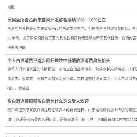
地区
​高粱酒所含乙醇来自果汁发酵含酒精10%－16%左右
白酒的营养性是近年来重新兴起的白酒发展方向。但是在白酒的纯原浆时代，白
60年代，由于原浆酒酿造工艺的复发性和高耗粮逐渐被新工艺代替后，白酒的
消费者健康
个人白酒消费已逐步回归理性中低端散酒消费趋势抬头
随着人们生活水准的不断提高，市场上白酒品牌增多，包装也越来越精美，人们
渐消失。近年来，高端白酒销售明显下滑，单位团购也明显减少，个人白酒消费
抬头，散装白
散白酒连锁原浆散白酒为什么这么受人欢迎
散白酒连锁原浆散白酒是现在很多人的首要选择，由于是纯粮食加上传统的酿造
酒”可以说是具有最悠久的历史，是散白酒中丰的一种，下面散白酒代理为您介